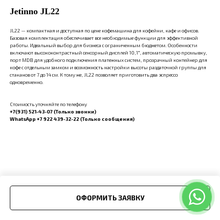
Jetinno JL22
JL22 — компактная и доступная по цене кофемашина для кофейни, кафе и офисов.
Базовая комплектация обеспечивает все необходимые функции для эффективной
работы. Идеальный выбор для бизнеса с ограниченным бюджетом. Особенности
включают высококонтрастный сенсорный дисплей 10,1″, автоматическую промывку,
порт MDB для удобного подключения платежных систем, прозрачный контейнер для
кофе с отдельным замком и возможность настройки высоты раздаточной группы для
стаканов от 7 до 14 см. К тому же, JL22 позволяет приготовить два эспрессо
одновременно.
Стоимость уточняйте по телефону
+7(931) 521-43-07 (Только звонки)
WhatsApp +7 922 439-32-22 (Только сообщения)
ОФОРМИТЬ ЗАЯВКУ