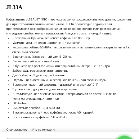
JL33A
Кофемашина JL33A JETINNO - это кофемашина профессионального уровня, созданная
для приготовление отличных напитков. JL33A превосходно подходит для
приготовления разнообразных напитков на основе молока или растворимых
ингредиентов обеспечивая превосходный вкус и аромат в каждой чашке.
Прозрачные бункеры зернового кофе на 2 по 1000 гр.
Датчик наличия зерен и заполнения емкостей
Кофемолка Jetinno SGH64 с твердосплавными металлическими жерновами и 9ю
степенями помола.
Вариативный заварочный узел 8-20 гр.
Легкосъемный заварочный узел
2 бункера для растворимых ингредиентов 1х2 литра, 1 х 1,5 литра
Забор воды из емкости или канистры
Два бойлера (Вода и пар) и 2 помпы
Отдельный выведенный на переднюю панель кран горячей воды.
Высококонтрастный сенсорный дисплей диагональю 10,1"
Торцевая светодиодная подсветка за дисплеем
Интеллектуальная система очистки, настраиваемая по времени или по
количеству выданных напитков
ОС Android
Емкость каплесборника 600 мл.
Вместимость контейнера кофейных отходов 40 порций.
Встроенные интерфейсы USB и Wi-Fi.
Стоимость уточняйте по телефону
+7(931) 521-43-07 (Только звонки)
WhatsApp +7 922 439-32-22 (Только сообщения)